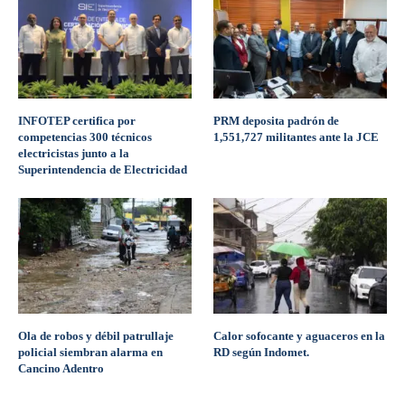
INFOTEP certifica por
PRM deposita padrón de
competencias 300 técnicos
1,551,727 militantes ante la JCE
electricistas junto a la
Superintendencia de Electricidad
Ola de robos y débil patrullaje
Calor sofocante y aguaceros en la
policial siembran alarma en
RD según Indomet.
Cancino Adentro