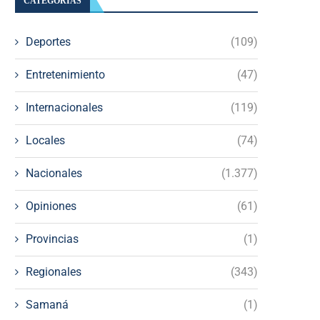
CATEGORÍAS
Deportes
(109)
Entretenimiento
(47)
Internacionales
(119)
Locales
(74)
Nacionales
(1.377)
Opiniones
(61)
Provincias
(1)
Regionales
(343)
Samaná
(1)