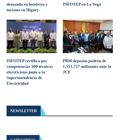
demanda en hotelería y
INFOTEP en La Vega
turismo en Higuey
INFOTEP certifica por
PRM deposita padrón de
competencias 300 técnicos
1,551,727 militantes ante la
electricistas junto a la
JCE
Superintendencia de
Electricidad
NEWSLETTER