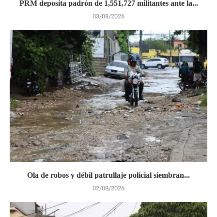
PRM deposita padrón de 1,551,727 militantes ante la...
03/08/2026
Ola de robos y débil patrullaje policial siembran...
02/08/2026