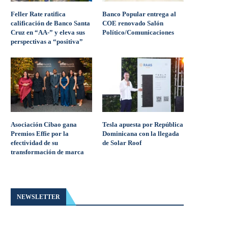
Feller Rate ratifica
Banco Popular entrega al
calificación de Banco Santa
COE renovado Salón
Cruz en “AA-” y eleva sus
Político/Comunicaciones
perspectivas a “positiva”
Asociación Cibao gana
Tesla apuesta por República
Premios Effie por la
Dominicana con la llegada
efectividad de su
de Solar Roof
transformación de marca
NEWSLETTER