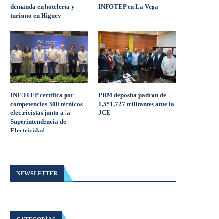
demanda en hotelería y
INFOTEP en La Vega
turismo en Higuey
INFOTEP certifica por
PRM deposita padrón de
competencias 300 técnicos
1,551,727 militantes ante la
electricistas junto a la
JCE
Superintendencia de
Electricidad
NEWSLETTER