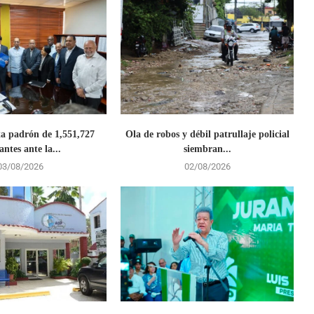
a padrón de 1,551,727
Ola de robos y débil patrullaje policial
antes ante la...
siembran...
03/08/2026
02/08/2026