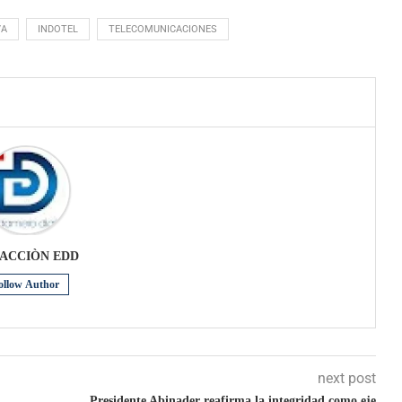
VA
INDOTEL
TELECOMUNICACIONES
ACCIÒN EDD
ollow Author
next post
Presidente Abinader reafirma la integridad como eje