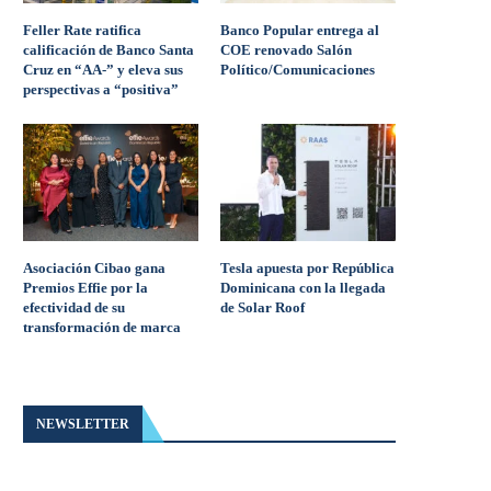
Feller Rate ratifica
Banco Popular entrega al
calificación de Banco Santa
COE renovado Salón
Cruz en “AA-” y eleva sus
Político/Comunicaciones
perspectivas a “positiva”
Asociación Cibao gana
Tesla apuesta por República
Premios Effie por la
Dominicana con la llegada
efectividad de su
de Solar Roof
transformación de marca
NEWSLETTER