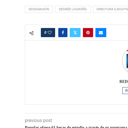
DESIGNACIÓN
DESIRÉE LOGROÑO
DIRECTORA EJECUTI
0
RED
F
previous post
Popular ofrece 61 becas de estudio a través de su programa