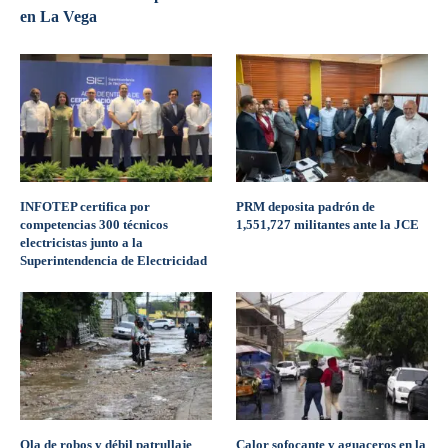
en La Vega
INFOTEP certifica por
PRM deposita padrón de
competencias 300 técnicos
1,551,727 militantes ante la JCE
electricistas junto a la
Superintendencia de Electricidad
Ola de robos y débil patrullaje
Calor sofocante y aguaceros en la